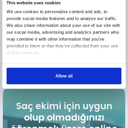
This website uses cookies
Saç ekimi uygun değilse tamamen çözümsüz bir
durum söz konusu değildir. Alternatif yaklaşımlar
We use cookies to personalise content and ads, to
değerlendirilebilir:
provide social media features and to analyse our traffic.
We also share information about your use of our site with
Medikal tedaviler (topikal veya sistemik destekler)
our social media, advertising and analytics partners who
Saç mezoterapisi
may combine it with other information that you’ve
provided to them or that they’ve collected from your use
PRP uygulamaları
of their services.
Kök hücre destekli yaklaşımlar
Saç simülasyonu
Hangi yöntemin uygun olduğu, kişisel analiz
Show details
Allow all
sonucunda belirlenmelidir.
Saç ekimi için uygun
olup olmadığınızı