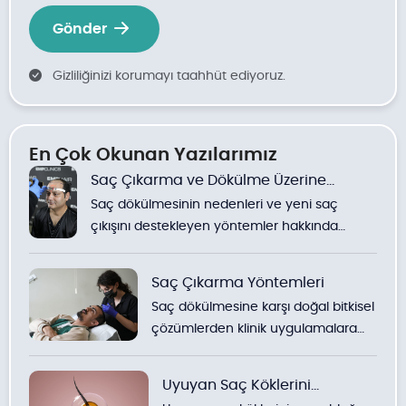
Gönder
Gizliliğinizi korumayı taahhüt ediyoruz.
En Çok Okunan Yazılarımız
Saç Çıkarma ve Dökülme Üzerine
Saç dökülmesinin nedenleri ve yeni saç
Yöntemler
çıkışını destekleyen yöntemler hakkında
detaylı bilgiler.
Saç Çıkarma Yöntemleri
Saç dökülmesine karşı doğal bitkisel
çözümlerden klinik uygulamalara
kadar yöntemlerin detaylı
incelemesi.
Uyuyan Saç Köklerini