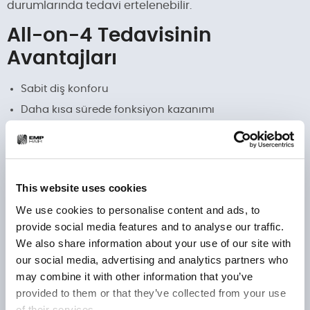
durumlarında tedavi ertelenebilir.
All-on-4 Tedavisinin
Avantajları
Sabit diş konforu
Daha kısa sürede fonksiyon kazanımı
Hareketli proteze alternatif
Estetik gülüş tasarımı imkanı
Ancak başarı; doğru vaka seçimi ve hasta uyumu ile
This website uses cookies
ilişkilidir.
We use cookies to personalise content and ads, to
Hasta Deneyimi ve Tedavi
provide social media features and to analyse our traffic.
Süreci
We also share information about your use of our site with
our social media, advertising and analytics partners who
Klinik muayene ve görüntüleme
may combine it with other information that you’ve
provided to them or that they’ve collected from your use
Dijital planlama
of their services.