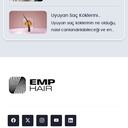
kadar yöntemlerin detaylı
incelemesi.
Uyuyan Saç Köklerini
Uyuyan saç köklerinin ne olduğu,
Uyandırmak
nasıl canlandırılabileceği ve en
etkili doğal ve klinik yöntemler
hakkında uzman görüşleri.