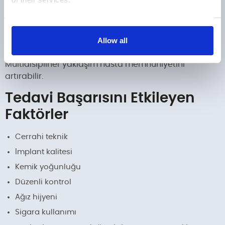
Cerrahi implant yerleştirme
Geçici sabit diş uygulaması (uygun vakalarda)
İyileşme süreci
Show details
Allow all
Kalıcı protez uygulaması
Multidisipliner yaklaşım hasta memnuniyetini
artırabilir.
Tedavi Başarısını Etkileyen
Faktörler
Cerrahi teknik
İmplant kalitesi
Kemik yoğunluğu
Düzenli kontrol
Ağız hijyeni
Sigara kullanımı