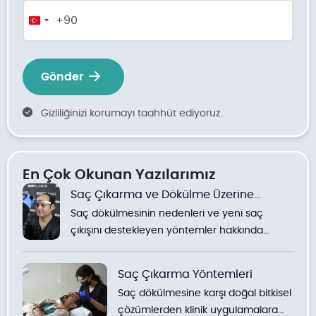
+90
Turkey
+90
Gönder
Gizliliğinizi korumayı taahhüt ediyoruz.
En Çok Okunan Yazılarımız
Saç Çıkarma ve Dökülme Üzerine
Saç dökülmesinin nedenleri ve yeni saç
Yöntemler
çıkışını destekleyen yöntemler hakkında
detaylı bilgiler.
Saç Çıkarma Yöntemleri
Saç dökülmesine karşı doğal bitkisel
çözümlerden klinik uygulamalara