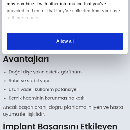
may combine it with other information that you’ve
hastalıklar implant planlamasını etkileyebilir.
provided to them or that they’ve collected from your use
Sigara kullanımı iyileşme sürecini olumsuz
of their services.
etkileyebilir.
Kesin uygunluk için uzman hekim değerlendirmesi
gerekir.
Show details
Allow all
Diş İmplant Tedavisinin
Avantajları
Doğal dişe yakın estetik görünüm
Sabit ve stabil yapı
Uzun vadeli kullanım potansiyeli
Kemik hacminin korunmasına katkı
Ancak başarı oranı; doğru planlama, hijyen ve hasta
uyumu ile ilişkilidir.
İmplant Başarısını Etkileyen