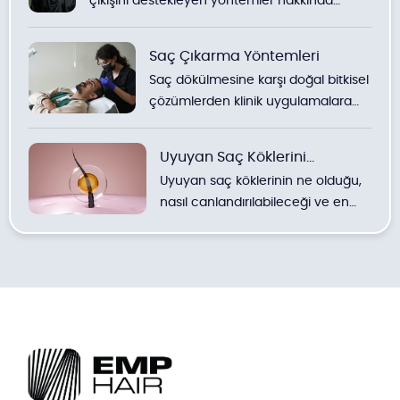
çıkışını destekleyen yöntemler hakkında
detaylı bilgiler.
Saç Çıkarma Yöntemleri
Saç dökülmesine karşı doğal bitkisel
çözümlerden klinik uygulamalara
kadar yöntemlerin detaylı
incelemesi.
Uyuyan Saç Köklerini
Uyuyan saç köklerinin ne olduğu,
Uyandırmak
nasıl canlandırılabileceği ve en
etkili doğal ve klinik yöntemler
hakkında uzman görüşleri.