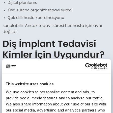
Dijital planlama
Kısa sürede organize tedavi süreci
Çok dilli hasta koordinasyonu
sunulabilir. Ancak tedavi süresi her hasta için aynı
değildir.
Diş İmplant Tedavisi
Kimler İçin Uygundur?
Tek veya çoklu diş kaybı yaşayanlar
Çene kemiği yeterli hacme sahip olanlar
Genel sağlık durumu kontrol altında olan bireyler
This website uses cookies
We use cookies to personalise content and ads, to
Kemik Yapısı ve Genel Sağlık
provide social media features and to analyse our traffic.
Durumu
We also share information about your use of our site with
our social media, advertising and analytics partners who
Kontrolsüz diyabet, aktif enfeksiyon veya ciddi sistemik