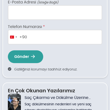
E-Posta Adresi
(İsteğe Bağlı)
Telefon Numarası
*
+90
Turkey
+90
Gönder
Gizliliğinizi korumayı taahhüt ediyoruz.
En Çok Okunan Yazılarımız
Saç Çıkarma ve Dökülme Üzerine
Saç dökülmesinin nedenleri ve yeni saç
Yöntemler