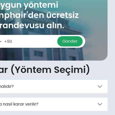
uygun yöntemi
mphair'den ücretsiz
i randevusu alın.
Gönder
+90
urkey
90
lar (Yöntem Seçimi)
alıdır?
asıl karar verilir?