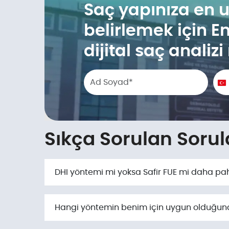
Saç yapınıza en 
belirlemek için E
dijital saç analiz
Phone number
T
+
Sıkça Sorulan Soru
DHI yöntemi mi yoksa Safir FUE mi daha pah
Hangi yöntemin benim için uygun olduğuna n