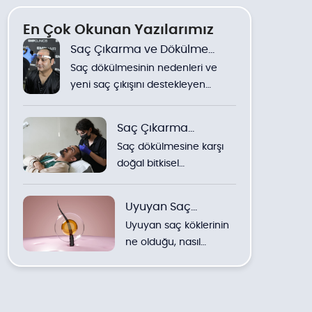
En Çok Okunan Yazılarımız
Saç Çıkarma ve Dökülme
Saç dökülmesinin nedenleri ve
Üzerine Yöntemler
yeni saç çıkışını destekleyen
yöntemler hakkında detaylı
bilgiler.
Saç Çıkarma
Saç dökülmesine karşı
Yöntemleri
doğal bitkisel
çözümlerden klinik
uygulamalara kadar
Uyuyan Saç
yöntemlerin detaylı
Uyuyan saç köklerinin
Köklerini
incelemesi.
ne olduğu, nasıl
Uyandırmak
canlandırılabileceği ve
en etkili doğal ve klinik
yöntemler hakkında
uzman görüşleri.