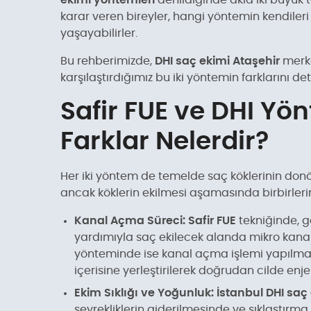
ekimi yöntemleri
denildiğinde akla iki büyük t
karar veren bireyler, hangi yöntemin kendiler
yaşayabilirler.
Bu rehberimizde,
DHI saç ekimi Ataşehir
merk
karşılaştırdığımız bu iki yöntemin farklarını de
Safir FUE ve DHI Yö
Farklar Nelerdir?
Her iki yöntem de temelde saç köklerinin donö
ancak köklerin ekilmesi aşamasında birbirlerin
Kanal Açma Süreci:
Safir FUE
tekniğinde, g
yardımıyla saç ekilecek alanda mikro kanallar
yönteminde ise kanal açma işlemi yapılmaz;
içerisine yerleştirilerek doğrudan cilde enjek
Ekim Sıklığı ve Yoğunluk:
İstanbul DHI saç
seyrekliklerin giderilmesinde ve sıklaştır