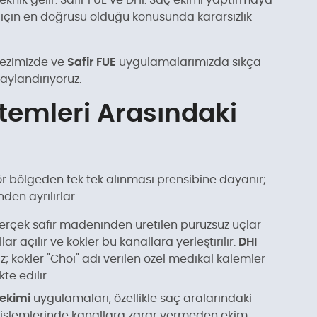
eknik gelir: Safir FUE ve DHI. Saç ekimi yaptırmaya
i için en doğrusu olduğu konusunda kararsızlık
ezimizde ve
Safir FUE
uygulamalarımızda sıkça
taylandırıyoruz.
ntemleri Arasındaki
r bölgeden tek tek alınması prensibine dayanır;
den ayrılırlar:
erçek safir madeninden üretilen pürüzsüz uçlar
 açılır ve kökler bu kanallara yerleştirilir.
DHI
 kökler "Choi" adı verilen özel medikal kalemler
te edilir.
 ekimi
uygulamaları, özellikle saç aralarındaki
ma işlemlerinde kanallara zarar vermeden ekim