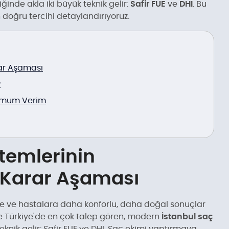
ğinde akla iki büyük teknik gelir:
Safir FUE
ve
DHI
. Bu
n doğru tercihi detaylandırıyoruz.
rar Aşaması
?
simum Verim
ntemlerinin
e Karar Aşaması
kte ve hastalara daha konforlu, daha doğal sonuçlar
Türkiye'de en çok talep gören, modern
İstanbul saç