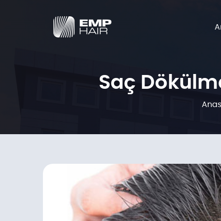
A
Saç Dökülme
Anas