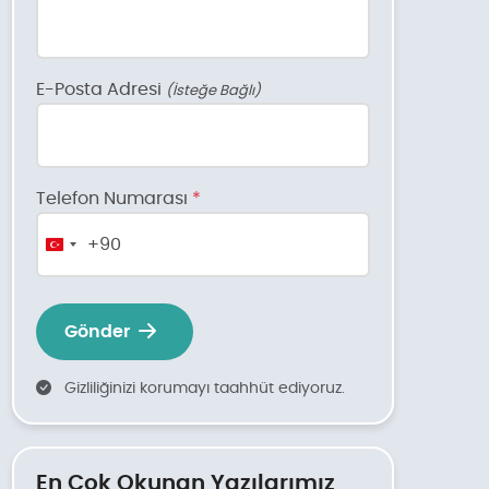
E-Posta Adresi
(İsteğe Bağlı)
Telefon Numarası
*
+90
Turkey
+90
Gönder
Gizliliğinizi korumayı taahhüt ediyoruz.
En Çok Okunan Yazılarımız