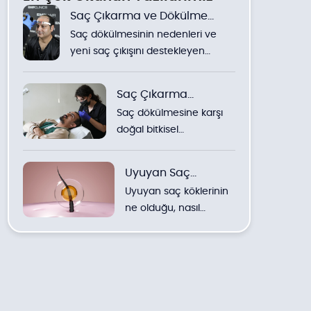
Saç Çıkarma ve Dökülme
Saç dökülmesinin nedenleri ve
Üzerine Yöntemler
yeni saç çıkışını destekleyen
yöntemler hakkında detaylı
bilgiler.
Saç Çıkarma
Saç dökülmesine karşı
Yöntemleri
doğal bitkisel
çözümlerden klinik
uygulamalara kadar
Uyuyan Saç
yöntemlerin detaylı
Uyuyan saç köklerinin
Köklerini
incelemesi.
ne olduğu, nasıl
Uyandırmak
canlandırılabileceği ve
en etkili doğal ve klinik
yöntemler hakkında
uzman görüşleri.