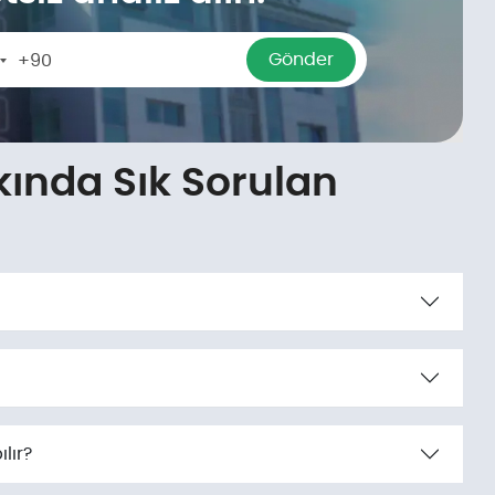
Gönder
+90
urkey
90
ında Sık Sorulan
lır?