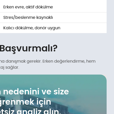
Erken evre, aktif dökülme
Stres/beslenme kaynaklı
Kalıcı dökülme, donör uygun
Başvurmalı?
ana danışmak gerekir. Erken değerlendirme, hem
aj sağlar.
 nedenini ve size
renmek için
siz analiz alın.