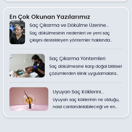
En Çok Okunan Yazılarımız
Saç Çıkarma ve Dökülme Üzerine
Saç dökülmesinin nedenleri ve yeni saç
Yöntemler
çıkışını destekleyen yöntemler hakkında
detaylı bilgiler.
Saç Çıkarma Yöntemleri
Saç dökülmesine karşı doğal bitkisel
çözümlerden klinik uygulamalara
kadar yöntemlerin detaylı
incelemesi.
Uyuyan Saç Köklerini
Uyuyan saç köklerinin ne olduğu,
Uyandırmak
nasıl canlandırılabileceği ve en
etkili doğal ve klinik yöntemler
hakkında uzman görüşleri.