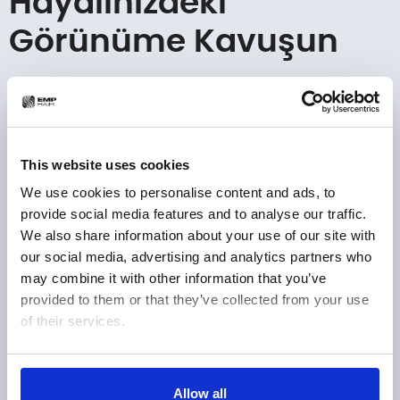
Hayalinizdeki
Görünüme Kavuşun
Kendiniz için en doğru yatırımı yapmak ve saç
dökülmesini kalıcı olarak geride bırakmak için
Emphair uzmanlığından destek alabilirsiniz. Detaylı
bilgi ve randevu için
bize hemen ulaşın
.
This website uses cookies
We use cookies to personalise content and ads, to
provide social media features and to analyse our traffic.
İstanbul Ataşehir'de
We also share information about your use of our site with
our social media, advertising and analytics partners who
güvenilir ve doğal
may combine it with other information that you’ve
provided to them or that they’ve collected from your use
sonuçlar için
of their services.
Emphair'den ücretsiz
saç analizi randevusu
Show details
Allow all