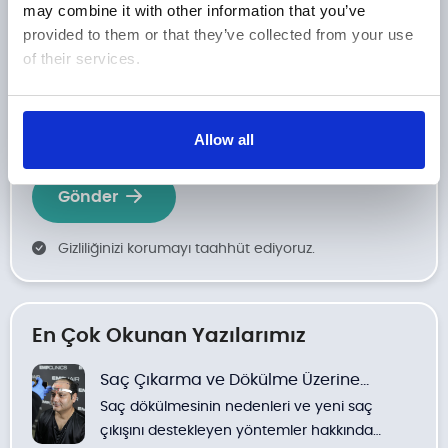
may combine it with other information that you’ve
provided to them or that they’ve collected from your use
of their services.
Telefon Numarası
*
+90
Turkey
Show details
Allow all
+90
Gönder
Gizliliğinizi korumayı taahhüt ediyoruz.
En Çok Okunan Yazılarımız
Saç Çıkarma ve Dökülme Üzerine
Saç dökülmesinin nedenleri ve yeni saç
Yöntemler
çıkışını destekleyen yöntemler hakkında