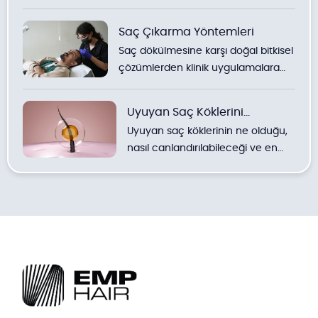
detaylı bilgiler.
Saç Çıkarma Yöntemleri
Saç dökülmesine karşı doğal bitkisel
çözümlerden klinik uygulamalara
kadar yöntemlerin detaylı
incelemesi.
Uyuyan Saç Köklerini
Uyuyan saç köklerinin ne olduğu,
Uyandırmak
nasıl canlandırılabileceği ve en
etkili doğal ve klinik yöntemler
hakkında uzman görüşleri.